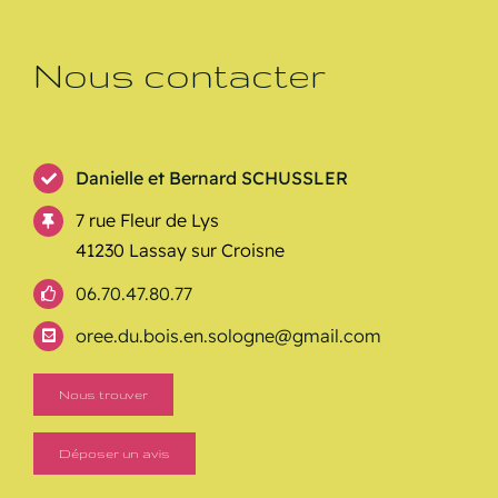
Nous contacter
Danielle et Bernard SCHUSSLER
7 rue Fleur de Lys
41230 Lassay sur Croisne
06.70.47.80.77
oree.du.bois.en.sologne@gmail.com
Nous trouver
Déposer un avis