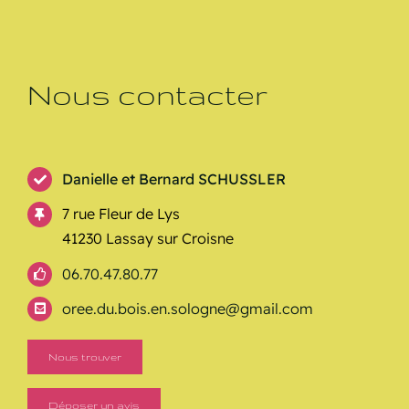
Nous contacter
Danielle et Bernard SCHUSSLER
7 rue Fleur de Lys
41230 Lassay sur Croisne
06.70.47.80.77
oree.du.bois.en.sologne@gmail.com
Nous trouver
Déposer un avis