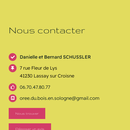
Nous contacter
Danielle et Bernard SCHUSSLER
7 rue Fleur de Lys
41230 Lassay sur Croisne
06.70.47.80.77
oree.du.bois.en.sologne@gmail.com
Nous trouver
Déposer un avis