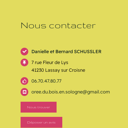
Nous contacter
Danielle et Bernard SCHUSSLER
7 rue Fleur de Lys
41230 Lassay sur Croisne
06.70.47.80.77
oree.du.bois.en.sologne@gmail.com
Nous trouver
Déposer un avis